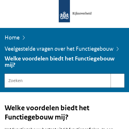
Home
Veelgestelde vragen over het Functiegebouw
U
Welke voordelen biedt het Functiegebouw
bevindt
mij?
zich
hier:
Zoeken
binnen
Functiegebouw
Rijksoverheid
Welke voordelen biedt het
Functiegebouw mij?