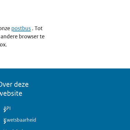
 onze
postbus
. Tot
 andere browser te
ox.
Over deze
website
API
Kwetsbaarheid