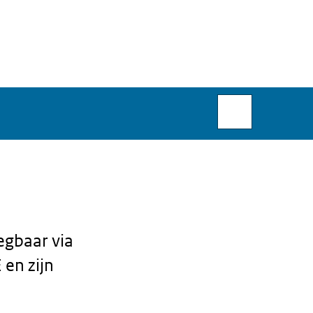
Zoeken
binnen
Functiegebou
Rijksoverheid
E
eegbaar via
 en zijn