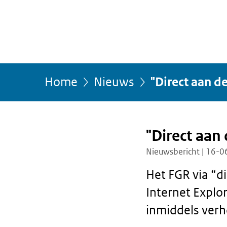
Home
Nieuws
"Direct aan d
U
bevindt
zich
hier:
"Direct aan 
Nieuwsbericht | 16-0
Het FGR via “di
Internet Explor
inmiddels verh