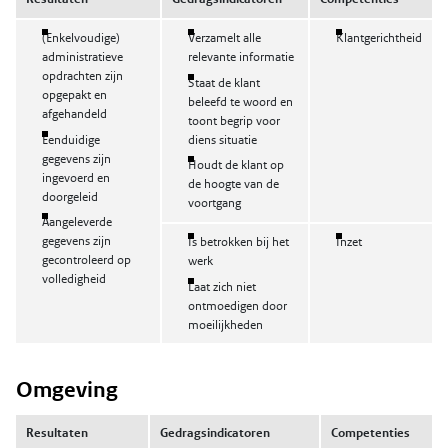
(Enkelvoudige)
Verzamelt alle
Klantgerichtheid
administratieve
relevante informatie
opdrachten zijn
Staat de klant
opgepakt en
beleefd te woord en
afgehandeld
toont begrip voor
Eenduidige
diens situatie
gegevens zijn
Houdt de klant op
ingevoerd en
de hoogte van de
doorgeleid
voortgang
Aangeleverde
gegevens zijn
Is betrokken bij het
Inzet
gecontroleerd op
werk
volledigheid
Laat zich niet
ontmoedigen door
moeilijkheden
Omgeving
Resultaten
Gedragsindicatoren
Competenties