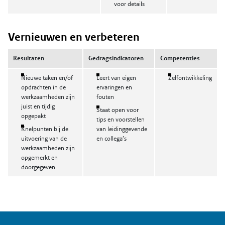
voor details
Vernieuwen en verbeteren
Resultaten
Gedragsindicatoren
Competenties
Nieuwe taken en/of
Leert van eigen
Zelfontwikkeling
opdrachten in de
ervaringen en
werkzaamheden zijn
fouten
juist en tijdig
Staat open voor
opgepakt
tips en voorstellen
Knelpunten bij de
van leidinggevende
uitvoering van de
en collega’s
werkzaamheden zijn
opgemerkt en
doorgegeven