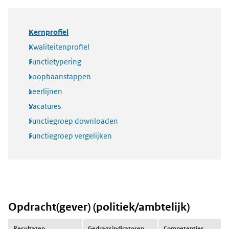
Kernprofiel
Kwaliteitenprofiel
Functietypering
Loopbaanstappen
Leerlijnen
Vacatures
Functiegroep downloaden
Functiegroep vergelijken
Opdracht(gever) (politiek/ambtelijk)
Resultaten
Gedragsindicatoren
Competenties