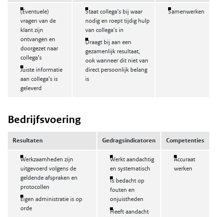
(Eventuele)
Staat collega’s bij waar
Samenwerken
vragen van de
nodig en roept tijdig hulp
klant zijn
van collega’s in
ontvangen en
Draagt bij aan een
doorgezet naar
gezamenlijk resultaat,
collega’s
ook wanneer dit niet van
Juiste informatie
direct persoonlijk belang
aan collega’s is
is
geleverd
Bedrijfsvoering
Resultaten
Gedragsindicatoren
Competenties
Werkzaamheden zijn
Werkt aandachtig
Accuraat
uitgevoerd volgens de
en systematisch
werken
geldende afspraken en
Is bedacht op
protocollen
fouten en
Eigen administratie is op
onjuistheden
orde
Heeft aandacht