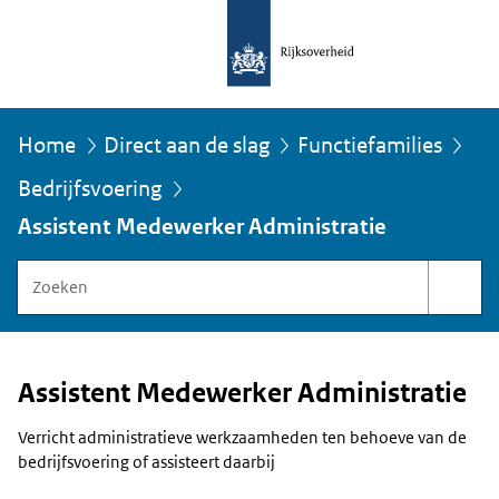
Home
Direct aan de slag
Functiefamilies
Bedrijfsvoering
U
bevindt
Assistent Medewerker Administratie
zich
hier:
Zoeken
binnen
Functiegebouw
Rijksoverheid
Assistent Medewerker Administratie
Verricht administratieve werkzaamheden ten behoeve van de
bedrijfsvoering of assisteert daarbij