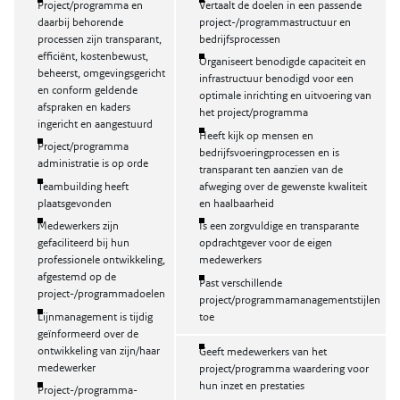
Project/programma en
Vertaalt de doelen in een passende
daarbij behorende
project-/programmastructuur en
processen zijn transparant,
bedrijfsprocessen
efficiënt, kostenbewust,
Organiseert benodigde capaciteit en
beheerst, omgevingsgericht
infrastructuur benodigd voor een
en conform geldende
optimale inrichting en uitvoering van
afspraken en kaders
het project/programma
ingericht en aangestuurd
Heeft kijk op mensen en
Project/programma
bedrijfsvoeringprocessen en is
administratie is op orde
transparant ten aanzien van de
Teambuilding heeft
afweging over de gewenste kwaliteit
plaatsgevonden
en haalbaarheid
Medewerkers zijn
Is een zorgvuldige en transparante
gefaciliteerd bij hun
opdrachtgever voor de eigen
professionele ontwikkeling,
medewerkers
afgestemd op de
Past verschillende
project-/programmadoelen
project/programmamanagementstijlen
Lijnmanagement is tijdig
toe
geïnformeerd over de
ontwikkeling van zijn/haar
Geeft medewerkers van het
medewerker
project/programma waardering voor
hun inzet en prestaties
Project-/programma-