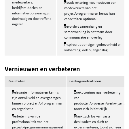
medewerkers,
Houdt rekening met motieven van
bedrijfsmiddelen en
medewerkers van het
informatievoorziening zijn
project/programma en benut hun
doelmatig en doeltreffend
capaciteiten optimaal
ingezet
Bevordert samenhang en
samenwerking in het team door
communicatie en overleg
Inspireert door eigen gedrevenheid en
volharding, ook bij tegenslag
Vernieuwen en verbeteren
Resultaten
Gedragsindicatoren
Relevante informatie en kennis
Zoekt continu naar verbetering
zijn ontwikkeld en overgedragen,
van
binnen project en/of programma
producten/processen/werkwijzen;
en organisatie
toont zich initiatiefrijk
Verbetering van de
Maakt zich los van vaste
professionaliteit van het
denkkaders en durft te
project-/programmamanagement
experimenteren; toont zich een