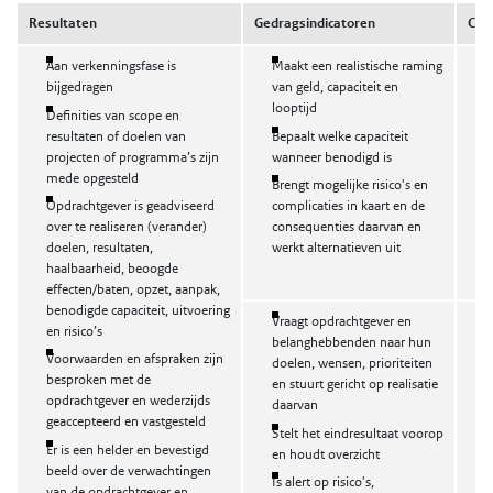
Resultaten
Gedragsindicatoren
Com
Aan verkenningsfase is
Maakt een realistische raming
P
bijgedragen
van geld, capaciteit en
o
looptijd
Definities van scope en
resultaten of doelen van
Bepaalt welke capaciteit
projecten of programma’s zijn
wanneer benodigd is
mede opgesteld
Brengt mogelijke risico's en
Opdrachtgever is geadviseerd
complicaties in kaart en de
over te realiseren (verander)
consequenties daarvan en
doelen, resultaten,
werkt alternatieven uit
haalbaarheid, beoogde
effecten/baten, opzet, aanpak,
benodigde capaciteit, uitvoering
Vraagt opdrachtgever en
R
en risico’s
belanghebbenden naar hun
Voorwaarden en afspraken zijn
doelen, wensen, prioriteiten
besproken met de
en stuurt gericht op realisatie
opdrachtgever en wederzijds
daarvan
geaccepteerd en vastgesteld
Stelt het eindresultaat voorop
Er is een helder en bevestigd
en houdt overzicht
beeld over de verwachtingen
Is alert op risico's,
van de opdrachtgever en