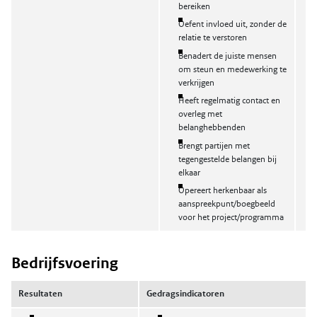
bereiken
Oefent invloed uit, zonder de
relatie te verstoren
Benadert de juiste mensen
om steun en medewerking te
verkrijgen
Heeft regelmatig contact en
overleg met
belanghebbenden
Brengt partijen met
tegengestelde belangen bij
elkaar
Opereert herkenbaar als
aanspreekpunt/boegbeeld
voor het project/programma
Bedrijfsvoering
Resultaten
Gedragsindicatoren