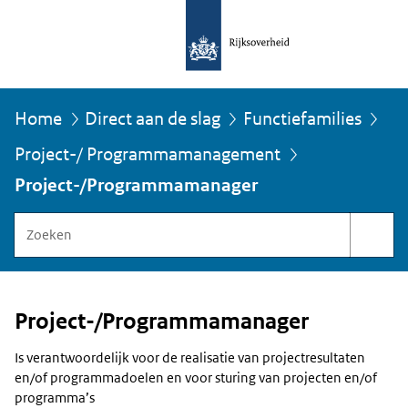
Home
Direct aan de slag
Functiefamilies
Project-/ Programmamanagement
U
bevindt
Project-/Programmamanager
zich
hier:
Zoeken
binnen
Functiegebouw
Rijksoverheid
Project-/Programmamanager
Is verantwoordelijk voor de realisatie van projectresultaten
en/of programmadoelen en voor sturing van projecten en/of
programma’s