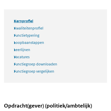
Kernprofiel
Kwaliteitenprofiel
Functietypering
Loopbaanstappen
Leerlijnen
Vacatures
Functiegroep downloaden
Functiegroep vergelijken
Opdracht(gever) (politiek/ambtelijk)