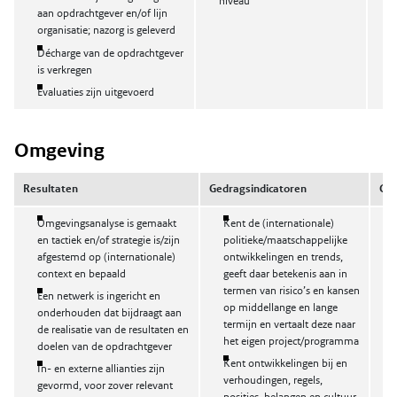
niveau
aan opdrachtgever en/of lijn
organisatie; nazorg is geleverd
Décharge van de opdrachtgever
is verkregen
Evaluaties zijn uitgevoerd
Omgeving
Resultaten
Gedragsindicatoren
Com
Omgevingsanalyse is gemaakt
Kent de (internationale)
en tactiek en/of strategie is/zijn
politieke/maatschappelijke
afgestemd op (internationale)
ontwikkelingen en trends,
context en bepaald
geeft daar betekenis aan in
termen van risico’s en kansen
Een netwerk is ingericht en
op middellange en lange
onderhouden dat bijdraagt aan
termijn en vertaalt deze naar
de realisatie van de resultaten en
het eigen project/programma
doelen van de opdrachtgever
Kent ontwikkelingen bij en
In- en externe allianties zijn
verhoudingen, regels,
gevormd, voor zover relevant