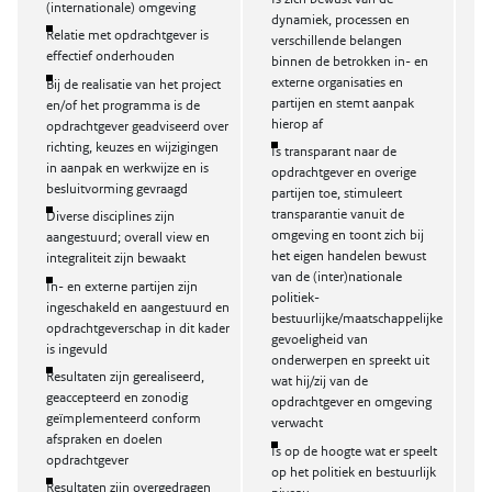
(internationale) omgeving
dynamiek, processen en
Relatie met opdrachtgever is
verschillende belangen
effectief onderhouden
binnen de betrokken in- en
externe organisaties en
Bij de realisatie van het project
partijen en stemt aanpak
en/of het programma is de
hierop af
opdrachtgever geadviseerd over
richting, keuzes en wijzigingen
Is transparant naar de
in aanpak en werkwijze en is
opdrachtgever en overige
besluitvorming gevraagd
partijen toe, stimuleert
transparantie vanuit de
Diverse disciplines zijn
omgeving en toont zich bij
aangestuurd; overall view en
het eigen handelen bewust
integraliteit zijn bewaakt
van de (inter)nationale
In- en externe partijen zijn
politiek-
ingeschakeld en aangestuurd en
bestuurlijke/maatschappelijke
opdrachtgeverschap in dit kader
gevoeligheid van
is ingevuld
onderwerpen en spreekt uit
Resultaten zijn gerealiseerd,
wat hij/zij van de
geaccepteerd en zonodig
opdrachtgever en omgeving
geïmplementeerd conform
verwacht
afspraken en doelen
Is op de hoogte wat er speelt
opdrachtgever
op het politiek en bestuurlijk
Resultaten zijn overgedragen