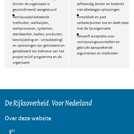
binnen de organisatie is
zelfstandig denker en bedenkt
gecoördineerd/ aangestuurd
niet alledaagse oplossingen
Vernieuwde/verbeterde
Ontwikkelt en past
methoden, werkwijzen,
verbeterpunten toe en deelt deze
werkprocessen, systemen,
met de lijnorganisatie
standaarden, kaders, producten,
Verwerft acceptatie voor
kennis(deling en –ontwikkeling)
vernieuwingsvoorstellen en
en oplossingen zijn geïnitieerd en
gebruikt aansprekende
gerealiseerd ten behoeve van het
argumenten en methoden
project en/of programma en de
organisatie
De Rijksoverheid. Voor Nederland
Over deze website
API