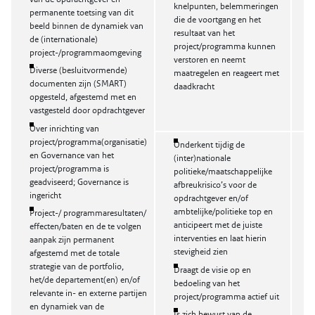
knelpunten, belemmeringen
permanente toetsing van dit
die de voortgang en het
beeld binnen de dynamiek van
resultaat van het
de (internationale)
project/programma kunnen
project-/programmaomgeving
verstoren en neemt
Diverse (besluitvormende)
maatregelen en reageert met
documenten zijn (SMART)
daadkracht
opgesteld, afgestemd met en
vastgesteld door opdrachtgever
Over inrichting van
project/programma(organisatie)
Onderkent tijdig de
B
en Governance van het
(inter)nationale
project/programma is
politieke/maatschappelijke
geadviseerd; Governance is
afbreukrisico’s voor de
ingericht
opdrachtgever en/of
ambtelijke/politieke top en
Project-/ programmaresultaten/
anticipeert met de juiste
effecten/baten en de te volgen
interventies en laat hierin
aanpak zijn permanent
stevigheid zien
afgestemd met de totale
strategie van de portfolio,
Draagt de visie op en
het/de departement(en) en/of
bedoeling van het
relevante in- en externe partijen
project/programma actief uit
en dynamiek van de
Is zich bewust van de