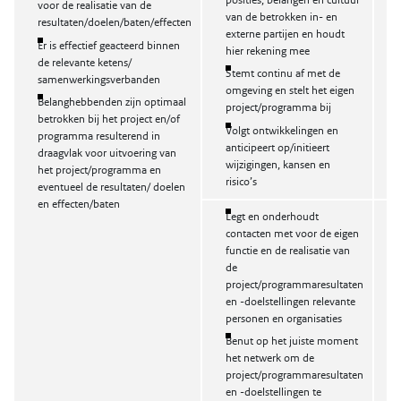
posities, belangen en cultuur
voor de realisatie van de
van de betrokken in- en
resultaten/doelen/baten/effecten
externe partijen en houdt
Er is effectief geacteerd binnen
hier rekening mee
de relevante ketens/
Stemt continu af met de
samenwerkingsverbanden
omgeving en stelt het eigen
Belanghebbenden zijn optimaal
project/programma bij
betrokken bij het project en/of
Volgt ontwikkelingen en
programma resulterend in
anticipeert op/initieert
draagvlak voor uitvoering van
wijzigingen, kansen en
het project/programma en
risico’s
eventueel de resultaten/ doelen
en effecten/baten
Legt en onderhoudt
contacten met voor de eigen
functie en de realisatie van
de
project/programmaresultaten
en -doelstellingen relevante
personen en organisaties
Benut op het juiste moment
het netwerk om de
project/programmaresultaten
en -doelstellingen te