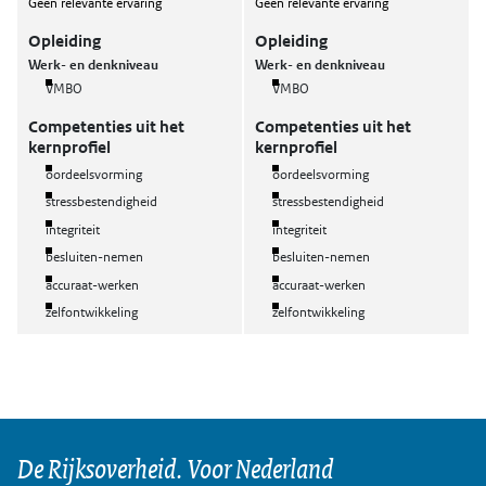
Geen relevante ervaring
Geen relevante ervaring
Opleiding
Opleiding
Werk- en denkniveau
Werk- en denkniveau
VMBO
VMBO
Competenties uit het
Competenties uit het
kernprofiel
kernprofiel
oordeelsvorming
oordeelsvorming
stressbestendigheid
stressbestendigheid
integriteit
integriteit
besluiten-nemen
besluiten-nemen
accuraat-werken
accuraat-werken
zelfontwikkeling
zelfontwikkeling
De Rijksoverheid. Voor Nederland