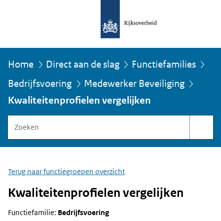
Home
Direct aan de slag
Functiefamilies
Bedrijfsvoering
Medewerker Beveiliging
U
bevindt
Kwaliteitenprofielen vergelijken
zich
hier:
Zoeken
binnen
Functiegebouw
Rijksoverheid
Terug naar functiegroepen overzicht
Kwaliteitenprofielen vergelijken
Functiefamilie:
Bedrijfsvoering