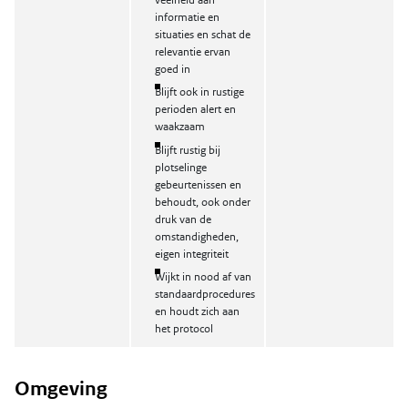
veelheid aan
informatie en
situaties en schat de
relevantie ervan
goed in
Blijft ook in rustige
perioden alert en
waakzaam
Blijft rustig bij
plotselinge
gebeurtenissen en
behoudt, ook onder
druk van de
omstandigheden,
eigen integriteit
Wijkt in nood af van
standaardprocedures
en houdt zich aan
het protocol
Omgeving