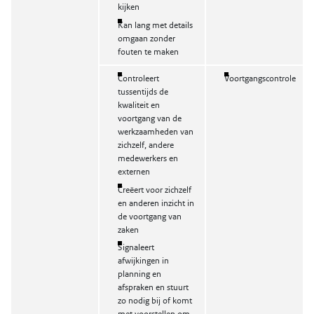
kijken
Kan lang met details
omgaan zonder
fouten te maken
Controleert
Voortgangscontrole
tussentijds de
kwaliteit en
voortgang van de
werkzaamheden van
zichzelf, andere
medewerkers en
externen
Creëert voor zichzelf
en anderen inzicht in
de voortgang van
zaken
Signaleert
afwijkingen in
planning en
afspraken en stuurt
zo nodig bij of komt