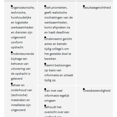
Organisatorische,
Stelt prioriteiten,
Resultaatgerichtheid
technische,
geeft realistische
huishoudelijke
inschattingen van de
en logistieke
werkzaamheden,
werkzaamheden
komt afspraken na
en diensten zijn
en haalt deadlines
uitgevoerd
Onderneemt gericht
conform
acties en betrekt
opdracht
tijdig collega’s om
Ondersteunende
het gestelde doel te
bijdrage ten
bereiken
behoeve van
Neemt beslissingen
uitvoering van
op basis van
de opdracht is
informatie en schaalt
geleverd
tijdig op
Beheer en
onderhoud van
Kan met veel
Stressbestendigheid
(technische)
informatie tegelijk
materialen en
omgaan
installaties zijn
Behoudt het
uitgevoerd
overzicht over een