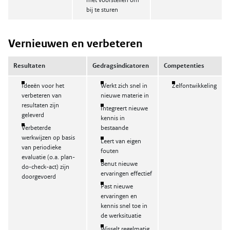
met voorstellen om
bij te sturen
Vernieuwen en verbeteren
Resultaten
Gedragsindicatoren
Competenties
Ideeën voor het
Werkt zich snel in
Zelfontwikkeling
verbeteren van
nieuwe materie in
resultaten zijn
Integreert nieuwe
geleverd
kennis in
Verbeterde
bestaande
werkwijzen op basis
Leert van eigen
van periodieke
fouten
evaluatie (o.a. plan-
Benut nieuwe
do-check-act) zijn
ervaringen effectief
doorgevoerd
Past nieuwe
ervaringen en
kennis snel toe in
de werksituatie
Wisselt regelmatig