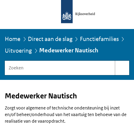
Home
Direct aan de slag
Functiefamilies
U
Medewerker Nautisch
Uitvoering
bevindt
zich
Zoeken
hier:
binnen
Functiegebouw
Rijksoverheid
Medewerker Nautisch
Zorgt voor algemene of technische ondersteuning bij inzet
en/of beheer/onderhoud van het vaartuig ten behoeve van de
realisatie van de vaaropdracht.