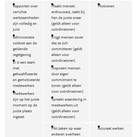
Rapporten over
Maakt mensen
Motiveren
verrichte
enthousiast, raakt bij
werkzaamheden
hen de juiste snaar
zijn volledig en
(geldt alleen voor
juist
coördinatoren)
Administratie
Krijgt mensen zover
voldoet aan de
dat ze zich
geldende
committeren (geldt
regelgeving
alleen voor
coördinatoren)
Er is een team
met
Inspireert mensen
gekwalificeerde
door eigen
en gemotiveerde
commitment te
medewerkers
tonen (geldt alleen
voor coördinatoren)
Medewerkers
zijn op het juiste
Spreekt waardering in
moment op de
medewerkers uit
juiste plaats
(geldt alleen voor
ingezet
coördinatoren)
Pikt zaken op waar
Accuraat werken
anderen overheen