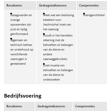
Resultaten
Gedragsindicatoren
Competenties
Gezagvoerder en
Weet wat een beslissing
Klantgerichtheid
overige
betekent voor
opvarenden zijn
(technische) inzet van
juist en tijdig
het vaartuig
geïnformeerd
Houdt in het handelen
Algemeen en
rekening met de
technisch beheer
behoeften en belangen
en onderhoud op
van de dienst en
verschillende
andere
vaartuigen is
vaarweggebruikers
gerealiseerd
Doet moeite om
behoeften en belangen
van de dienst te
onderzoeken
Bedrijfsvoering
Resultaten
Gedragsindicatoren
Competenties