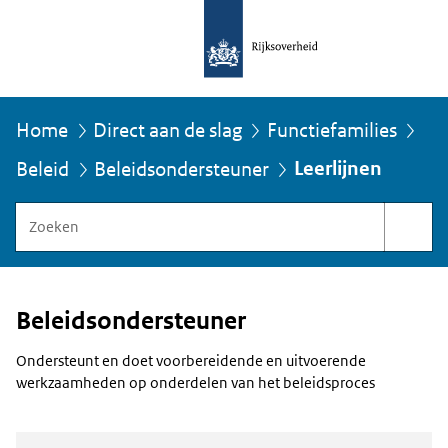
Home
Direct aan de slag
Functiefamilies
U
Leerlijnen
Beleid
Beleidsondersteuner
bevindt
zich
Zoeken
hier:
binnen
Functiegebouw
Rijksoverheid
Beleidsondersteuner
Ondersteunt en doet voorbereidende en uitvoerende
werkzaamheden op onderdelen van het beleidsproces