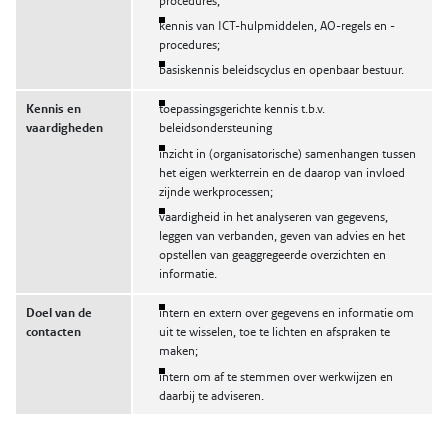
procedures;
kennis van ICT-hulpmiddelen, AO-regels en -
procedures;
basiskennis beleidscyclus en openbaar bestuur.
Kennis en
toepassingsgerichte kennis t.b.v.
vaardigheden
beleidsondersteuning
inzicht in (organisatorische) samenhangen tussen
het eigen werkterrein en de daarop van invloed
zijnde werkprocessen;
vaardigheid in het analyseren van gegevens,
leggen van verbanden, geven van advies en het
opstellen van geaggregeerde overzichten en
informatie.
Doel van de
intern en extern over gegevens en informatie om
contacten
uit te wisselen, toe te lichten en afspraken te
maken;
intern om af te stemmen over werkwijzen en
daarbij te adviseren.