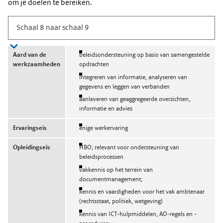
om je doelen te bereiken.
Aard van de
beleidsondersteuning op basis van samengestelde
werkzaamheden
opdrachten
integreren van informatie, analyseren van
gegevens en leggen van verbanden
aanleveren van geaggregeerde overzichten,
informatie en advies
Ervaringseis
enige werkervaring
Opleidingseis
HBO; relevant voor ondersteuning van
beleidsprocessen
vakkennis op het terrein van
documentmanagement;
kennis en vaardigheden voor het vak ambtenaar
(rechtsstaat, politiek, wetgeving)
kennis van ICT-hulpmiddelen, AO-regels en -