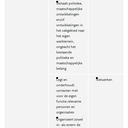
Vertaalt politieke,
maatschappelijke
ontwikkelingen
en/of
ontwikkelingen in
het vakgebied naar
het eigen
werkterrein,
ongeacht het
bestaande
politieke en
maatschappelijke
belang
Legt en
Netwerken
onderhoudt
contacten met
voor de eigen
functie relevante
personen en
organisaties
Organiseert zowel
in- als extern de