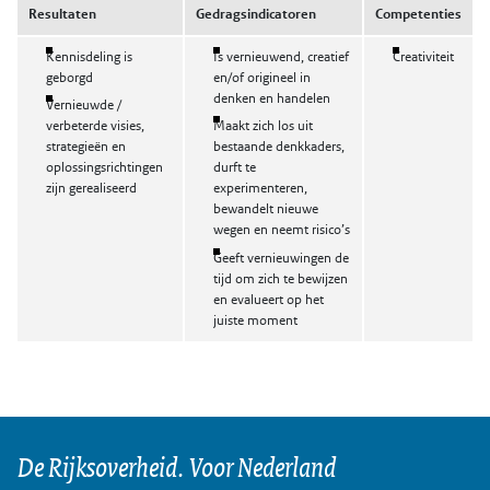
Resultaten
Gedragsindicatoren
Competenties
Kennisdeling is
Is vernieuwend, creatief
Creativiteit
geborgd
en/of origineel in
denken en handelen
Vernieuwde /
verbeterde visies,
Maakt zich los uit
strategieën en
bestaande denkkaders,
oplossingsrichtingen
durft te
zijn gerealiseerd
experimenteren,
bewandelt nieuwe
wegen en neemt risico’s
Geeft vernieuwingen de
tijd om zich te bewijzen
en evalueert op het
juiste moment
De Rijksoverheid. Voor Nederland