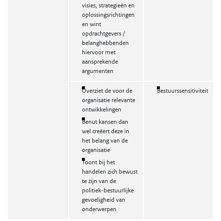
visies, strategieën en
oplossingsrichtingen
en wint
opdrachtgevers /
belanghebbenden
hiervoor met
aansprekende
argumenten
Overziet de voor de
Bestuurssensitiviteit
organisatie relevante
ontwikkelingen
Benut kansen dan
wel creëert deze in
het belang van de
organisatie
Toont bij het
handelen zich bewust
te zijn van de
politiek-bestuurlijke
gevoeligheid van
onderwerpen