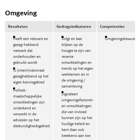
Omgeving
Resultaten
Gedragsindicatoren
Competenties
Heeft een relevant en
Volgt en laat
Omgevingsbewustzij
gezag-hebbend
blijken op de
netwerk dat
hoogte te zijn van
onderhouden en
recente
gebruikt wordt
ontwikkelingen en
trends op het eigen
Is (intern)nationaal
werkterrein en in
gezaghebbend op het
de omgeving /
eigen kennisgebied
samenleving
Politiek-
Signaleert
maatschappelijke
omgevingsfactoren
ontwikkelingen zijn
en ontwikkelingen
onderkend en
die van invloed
verwerkt in de
kunnen zijn op het
adviezen op het
huidige beleid en
deskundigheidsgebied
kent daar ook
betekenis aan toe