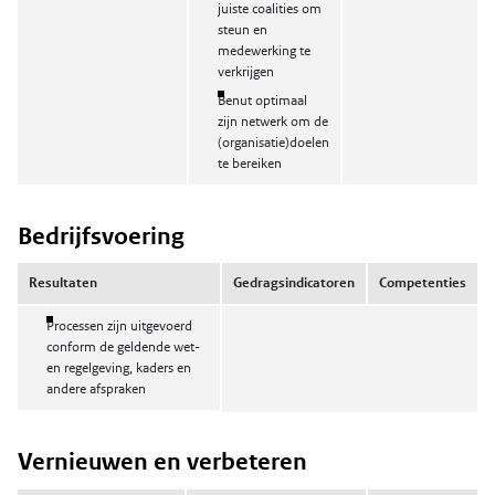
juiste coalities om
steun en
medewerking te
verkrijgen
Benut optimaal
zijn netwerk om de
(organisatie)doelen
te bereiken
Bedrijfsvoering
Resultaten
Gedragsindicatoren
Competenties
Processen zijn uitgevoerd
conform de geldende wet-
en regelgeving, kaders en
andere afspraken
Vernieuwen en verbeteren