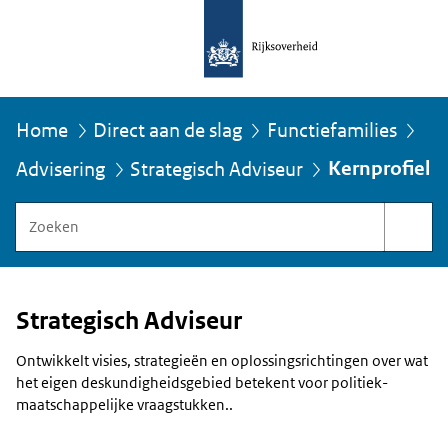
Home
Direct aan de slag
Functiefamilies
U
Kernprofiel
Advisering
Strategisch Adviseur
bevindt
zich
Zoeken
hier:
binnen
Functiegebouw
Rijksoverheid
Strategisch Adviseur
Ontwikkelt visies, strategieën en oplossingsrichtingen over wat
het eigen deskundigheidsgebied betekent voor politiek-
maatschappelijke vraagstukken..