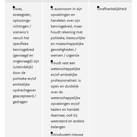
Visies,
Is autonoom in zijn
Onafhankelijkheid
strategieën,
opvattingen en
oplossings-
handelen over zijn
richtingen /
kennisgebied, maar
scenario’s
houdt rekening met
vanuit het
politieke, bestuurlijke
specifieke
en maatschappelijke
kennisgebied
gevoeligheden /
(gevraagd en
wensen / urgentie
ongevraagd) zijn
Houdt vast aan
(uiteindelijk)
wetenschappelijke
door de
en/of ambtelijke
politieke en/of
professionaliteit: is
ambtelijke
open en duidelijk
opdrachtgever
over de
geaccepteerd /
wetenschappelijke
gedragen
opvattingen en/of
kaders en handelt
daarnaar, ook bij
weerstand en andere
belangen
Introduceert nieuwe