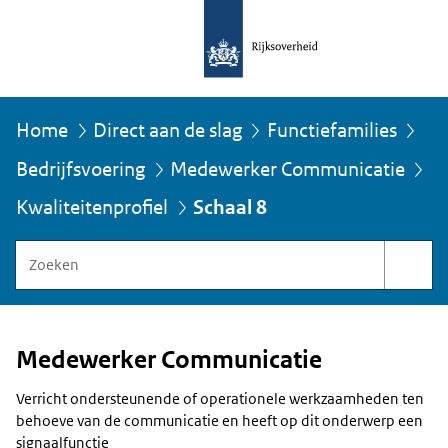
Home
Direct aan de slag
Functiefamilies
Bedrijfsvoering
Medewerker Communicatie
U
bevindt
Schaal 8
Kwaliteitenprofiel
zich
hier:
Zoeken
binnen
Functiegebouw
Rijksoverheid
Medewerker Communicatie
Verricht ondersteunende of operationele werkzaamheden ten
behoeve van de communicatie en heeft op dit onderwerp een
signaalfunctie