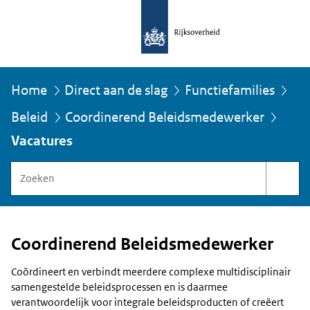
Home
Direct aan de slag
Functiefamilies
Beleid
Coordinerend Beleidsmedewerker
U
bevindt
Vacatures
zich
hier:
Zoeken
binnen
Functiegebouw
Rijksoverheid
Coordinerend Beleidsmedewerker
Coördineert en verbindt meerdere complexe multidisciplinair
samengestelde beleidsprocessen en is daarmee
verantwoordelijk voor integrale beleidsproducten of creëert