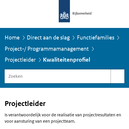
Home
Direct aan de slag
Functiefamilies
Project-/ Programmamanagement
U
bevindt
Kwaliteitenprofiel
Projectleider
zich
hier:
Zoeken
binnen
Functiegebouw
Rijksoverheid
Projectleider
Is verantwoordelijk voor de realisatie van projectresultaten en
voor aansturing van een projectteam.