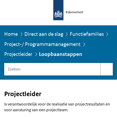
Home
Direct aan de slag
Functiefamilies
Project-/ Programmamanagement
U
bevindt
Loopbaanstappen
Projectleider
zich
hier:
Zoeken
binnen
Functiegebouw
Rijksoverheid
Projectleider
Is verantwoordelijk voor de realisatie van projectresultaten en
voor aansturing van een projectteam.