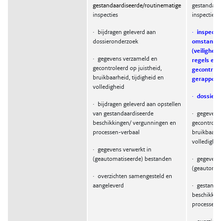
gestandaardiseerde/routinematige
gestandaar
inspecties
inspecties 
·
bijdragen geleverd aan
·
inspecti
dossieronderzoek
omstandig
(veiligheid
·
gegevens verzameld en
regels en r
gecontroleerd op juistheid,
gecontrol
bruikbaarheid, tijdigheid en
gerapport
volledigheid
·
dossiero
·
bijdragen geleverd aan opstellen
van gestandaardiseerde
·
gegevens
beschikkingen/ vergunningen en
gecontrolee
processen-verbaal
bruikbaarhe
volledighei
·
gegevens verwerkt in
(geautomatiseerde) bestanden
·
gegevens 
(geautomat
·
overzichten samengesteld en
aangeleverd
·
gestanda
beschikkin
processen-