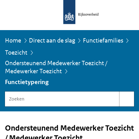
Home
Direct aan de slag
Functiefamilies
Toezicht
Ondersteunend Medewerker Toezicht /
U
bevindt
Medewerker Toezicht
zich
Functietypering
hier:
Zoeken
binnen
Functiegebouw
Rijksoverheid
Ondersteunend Medewerker Toezicht
/ Medewerker Toezicht