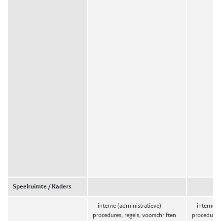
Speelruimte / Kaders
·
interne (administratieve)
·
interne (
procedures, regels, voorschriften
procedures,