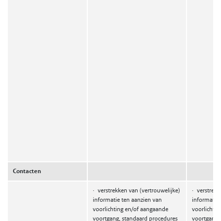
Contacten
·
verstrekken van (vertrouwelijke)
·
verstrekk
informatie ten aanzien van
informatie 
voorlichting en/of aangaande
voorlichti
voortgang, standaard procedures
voortgang,