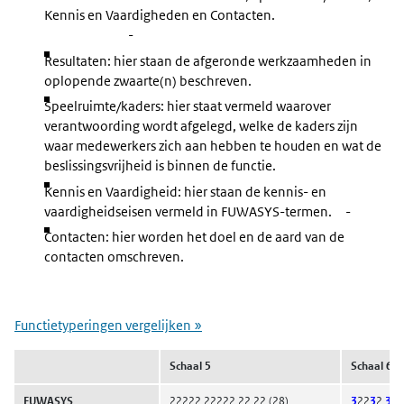
Kennis en Vaardigheden en Contacten.
-
Resultaten: hier staan de afgeronde werkzaamheden in
oplopende zwaarte(n) beschreven.
Speelruimte/kaders: hier staat vermeld waarover
verantwoording wordt afgelegd, welke de kaders zijn
waar medewerkers zich aan hebben te houden en wat de
beslissingsvrijheid is binnen de functie.
Kennis en Vaardigheid: hier staan de kennis- en
vaardigheidseisen vermeld in FUWASYS-termen. -
Contacten: hier worden het doel en de aard van de
contacten omschreven.
Functietyperingen vergelijken »
Schaal 5
Schaal 6
FUWASYS
22222 22222 22 22 (28)
3
22
3
2
33
2