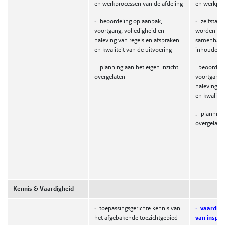
en werkprocessen van de afdeling
en werkpro
· beoordeling op aanpak,
· zelfstan
voortgang, volledigheid en
worden ge
naleving van regels en afspraken
samenhang
en kwaliteit van de uitvoering
inhoudelijk
. planning aan het eigen inzicht
. beoordel
overgelaten
voortgang, 
naleving va
en kwalitei
. planning 
overgelate
Kennis & Vaardigheid
·
toepassingsgerichte kennis van
·
vaardigh
het afgebakende toezichtgebied
van inspec