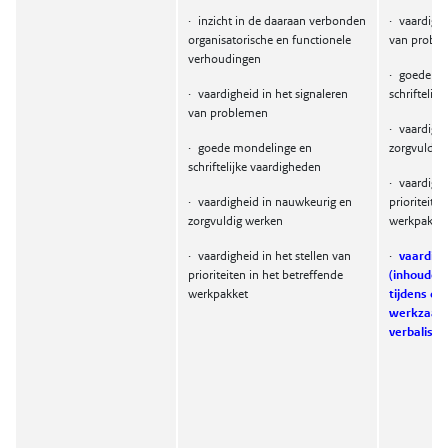
·
inzicht in de daaraan verbonden
·
vaardighe
organisatorische en functionele
van probl
verhoudingen
·
goede mo
·
vaardigheid in het signaleren
schriftelij
van problemen
·
vaardigh
·
goede mondelinge en
zorgvuldig
schriftelijke vaardigheden
·
vaardighe
·
vaardigheid in nauwkeurig en
prioriteite
zorgvuldig werken
werkpakke
·
vaardigheid in het stellen van
·
vaardigh
prioriteiten in het betreffende
(inhoudeli
werkpakket
tijdens co
werkzaam
verbaliser