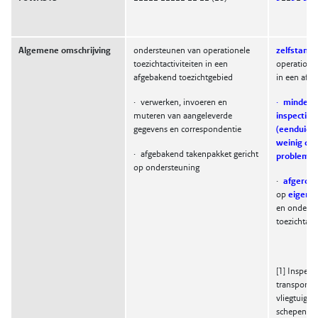
Algemene omschrijving
ondersteunen van operationele
zelfstandi
toezichtactiviteiten in een
operationel
afgebakend toezichtgebied
in een afg
·
verwerken, invoeren en
·
minder m
muteren van aangeleverde
inspectieo
gegevens en correspondentie
(eenduidi
weinig dive
·
afgebakend takenpakket gericht
problemat
op ondersteuning
·
afgeron
op
eigen i
en onderst
toezichtacti
[1]
Inspecti
transportsy
vliegtuigen,
schepen), 