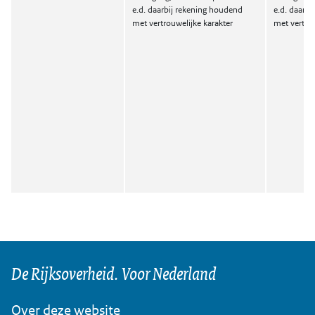
e.d. daarbij rekening houdend
e.d. daarb
met vertrouwelijke karakter
met vertrou
De Rijksoverheid. Voor Nederland
Over deze website