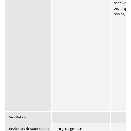
bedrijven, 
bedrijfspro
horeca, etc.
Resultaten
toezichtwerkzaamheden
·
bijgedragen aan
·