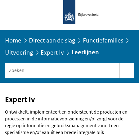
Home
Direct aan de slag
Functiefamilies
U
Leerlijnen
Uitvoering
Expert Iv
bevindt
zich
Zoeken
hier:
binnen
Functiegebouw
Rijksoverheid
Expert Iv
Ontwikkelt, implementeert en ondersteunt de producten en
processen in de informatievoorziening en/of zorgt voor de
regie op informatie en gebruiksmanagement vanuit een
specialisme en/of vanuit een brede integrale blik