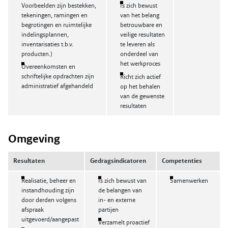
Voorbeelden zijn bestekken,
Is zich bewust
tekeningen, ramingen en
van het belang
begrotingen en ruimtelijke
betrouwbare en
indelingsplannen,
veilige resultaten
inventarisaties t.b.v.
te leveren als
producten.)
onderdeel van
het werkproces
Overeenkomsten en
schriftelijke opdrachten zijn
Richt zich actief
administratief afgehandeld
op het behalen
van de gewenste
resultaten
Omgeving
Resultaten
Gedragsindicatoren
Competenties
Realisatie, beheer en
Is zich bewust van
Samenwerken
instandhouding zijn
de belangen van
door derden volgens
in- en externe
afspraak
partijen
uitgevoerd/aangepast
Verzamelt proactief