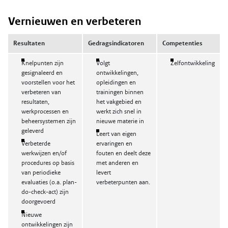
Vernieuwen en verbeteren
Resultaten
Gedragsindicatoren
Competenties
Knelpunten zijn
Volgt
Zelfontwikkeling
gesignaleerd en
ontwikkelingen,
voorstellen voor het
opleidingen en
verbeteren van
trainingen binnen
resultaten,
het vakgebied en
werkprocessen en
werkt zich snel in
beheersystemen zijn
nieuwe materie in
geleverd
Leert van eigen
Verbeterde
ervaringen en
werkwijzen en/of
fouten en deelt deze
procedures op basis
met anderen en
van periodieke
levert
evaluaties (o.a. plan-
verbeterpunten aan.
do-check-act) zijn
doorgevoerd
Nieuwe
ontwikkelingen zijn