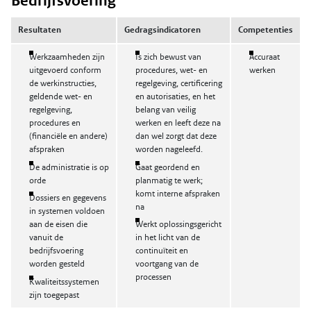
Bedrijfsvoering
Resultaten
Gedragsindicatoren
Competenties
Werkzaamheden zijn
Is zich bewust van
Accuraat
uitgevoerd conform
procedures, wet- en
werken
de werkinstructies,
regelgeving, certificering
geldende wet- en
en autorisaties, en het
regelgeving,
belang van veilig
procedures en
werken en leeft deze na
(financiële en andere)
dan wel zorgt dat deze
afspraken
worden nageleefd.
De administratie is op
Gaat geordend en
orde
planmatig te werk;
komt interne afspraken
Dossiers en gegevens
na
in systemen voldoen
aan de eisen die
Werkt oplossingsgericht
vanuit de
in het licht van de
bedrijfsvoering
continuïteit en
worden gesteld
voortgang van de
processen
Kwaliteitssystemen
zijn toegepast