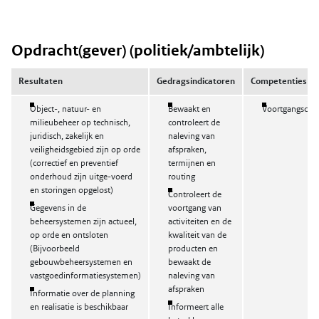
Opdracht(gever) (politiek/ambtelijk)
Resultaten
Gedragsindicatoren
Competenties
Object-, natuur- en
Bewaakt en
Voortgangscont
milieubeheer op technisch,
controleert de
juridisch, zakelijk en
naleving van
veiligheidsgebied zijn op orde
afspraken,
(correctief en preventief
termijnen en
onderhoud zijn uitge-voerd
routing
en storingen opgelost)
Controleert de
Gegevens in de
voortgang van
beheersystemen zijn actueel,
activiteiten en de
op orde en ontsloten
kwaliteit van de
(Bijvoorbeeld
producten en
gebouwbeheersystemen en
bewaakt de
vastgoedinformatiesystemen)
naleving van
afspraken
Informatie over de planning
en realisatie is beschikbaar
Informeert alle