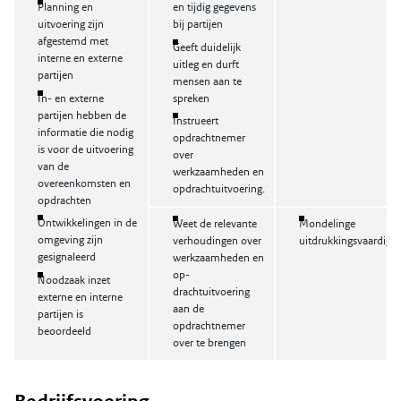
Planning en
en tijdig gegevens
uitvoering zijn
bij partijen
afgestemd met
Geeft duidelijk
interne en externe
uitleg en durft
partijen
mensen aan te
In- en externe
spreken
partijen hebben de
Instrueert
informatie die nodig
opdrachtnemer
is voor de uitvoering
over
van de
werkzaamheden en
overeenkomsten en
opdrachtuitvoering.
opdrachten
Ontwikkelingen in de
Weet de relevante
Mondelinge
omgeving zijn
verhoudingen over
uitdrukkingsvaardigh
gesignaleerd
werkzaamheden en
op-
Noodzaak inzet
drachtuitvoering
externe en interne
aan de
partijen is
opdrachtnemer
beoordeeld
over te brengen