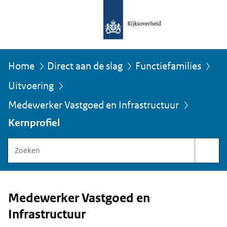
Home
Direct aan de slag
Functiefamilies
Uitvoering
U
Medewerker Vastgoed en Infrastructuur
bevindt
zich
Kernprofiel
hier:
Zoeken
binnen
Functiegebouw
Rijksoverheid
Medewerker Vastgoed en
Infrastructuur