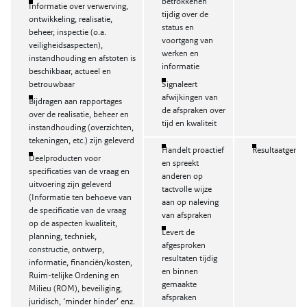
betrokkenen
Informatie over verwerving,
tijdig over de
ontwikkeling, realisatie,
status en
beheer, inspectie (o.a.
voortgang van
veiligheidsaspecten),
werken en
instandhouding en afstoten is
informatie
beschikbaar, actueel en
betrouwbaar
Signaleert
afwijkingen van
Bijdragen aan rapportages
de afspraken over
over de realisatie, beheer en
tijd en kwaliteit
instandhouding (overzichten,
tekeningen, etc.) zijn geleverd
Handelt proactief
Resultaatgerich
Deelproducten voor
en spreekt
specificaties van de vraag en
anderen op
uitvoering zijn geleverd
tactvolle wijze
(Informatie ten behoeve van
aan op naleving
de specificatie van de vraag
van afspraken
op de aspecten kwaliteit,
Levert de
planning, techniek,
afgesproken
constructie, ontwerp,
resultaten tijdig
informatie, financiën/kosten,
en binnen
Ruim-telijke Ordening en
gemaakte
Milieu (ROM), beveiliging,
afspraken
juridisch, ‘minder hinder’ enz.