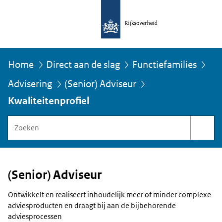
Home
Direct aan de slag
Functiefamilies
Advisering
(Senior) Adviseur
U
bevindt
Kwaliteitenprofiel
zich
hier:
Zoeken
binnen
Functiegebouw
Rijksoverheid
(Senior) Adviseur
Ontwikkelt en realiseert inhoudelijk meer of minder complexe
adviesproducten en draagt bij aan de bijbehorende
adviesprocessen