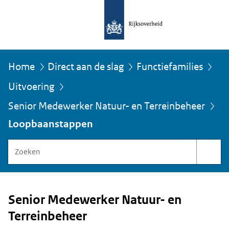
Home
Direct aan de slag
Functiefamilies
Uitvoering
U
Senior Medewerker Natuur- en Terreinbeheer
bevindt
zich
Loopbaanstappen
hier:
Zoeken
binnen
Functiegebouw
Rijksoverheid
Senior Medewerker Natuur- en
Terreinbeheer